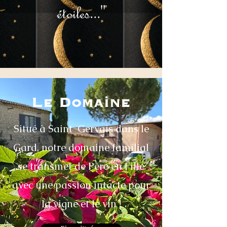
étoiles..."
Le Domaine
Situé à Saint-Gervais dans le
Gard, notre domaine familial
se transmet de Père en Fille
avec une passion intacte pour
la vigne et le vin !