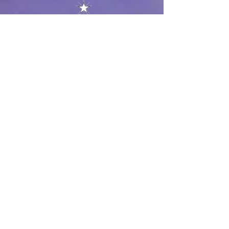
04 66 82 78 90
clavel@domaineclavel.com
Rue du Pigeonnier
30200 Saint-Gervais