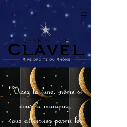
"Visez la lune, même si
vous la manquez,
vous atterrirez parmi les