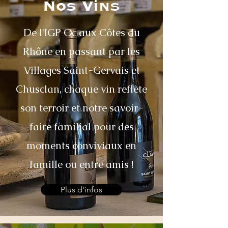
Nos Vins
De l'IGP Oc aux Côtes du
Rhône en passant par les
Villages Saint-Gervais et
Chusclan, chaque vin reflète
son terroir et notre savoir-
faire familial pour des
moments conviviaux en
famille ou entre amis !
Plus d'infos