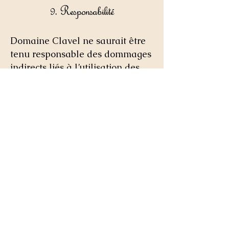
9. Responsabilité
Domaine Clavel ne saurait être
tenu responsable des dommages
indirects liés à l’utilisation des
produits ou du site.
10. Données personnelles
Les données personnelles
collectées sont traitées
conformément à notre Politique
de Confidentialité.
11. Loi applicable et juridiction
compétente