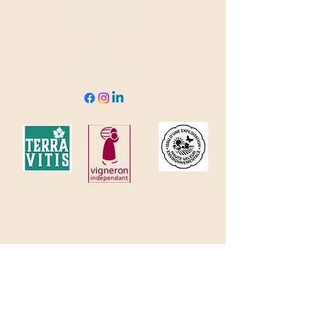
04 66 82 78 90
clavel@domaineclavel.com
Rue du Pigeonnier
30200 Saint-Gervais
© 2035 by Domaine Clavel. Powered and
secured by
Wix