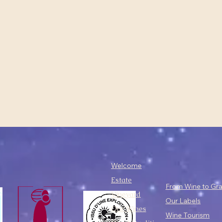
Welcome
Estate
From Wine to Gr
Vineyard
Our Labels
Our Wines
Wine Tourism