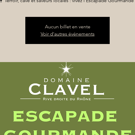
🍷 Terroir, cave et saveurs locales : vivez l’Escapade Gourmande 
Aucun billet en vente
Voir d'autres événements