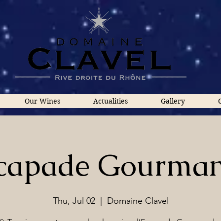
Our Wines
Actualities
Gallery
capade Gourma
Thu, Jul 02
  |  
Domaine Clavel