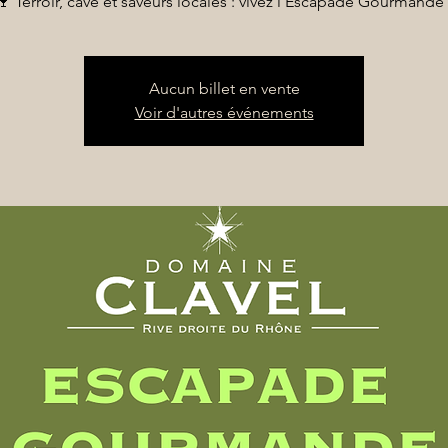
🍷 Terroir, cave et saveurs locales : vivez l’Escapade Gourmande 
Aucun billet en vente
Voir d'autres événements