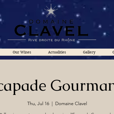
Our Wines
Actualities
Gallery
capade Gourma
Thu, Jul 16
  |  
Domaine Clavel