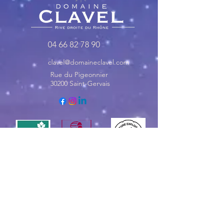
04 66 82 78 90
clavel@domaineclavel.com
Rue du Pigeonnier
30200 Saint-Gervais