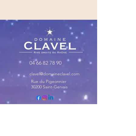
04 66 82 78 90
clavel@domaineclavel.com
Rue du Pigeonnier
30200 Saint-Gervais