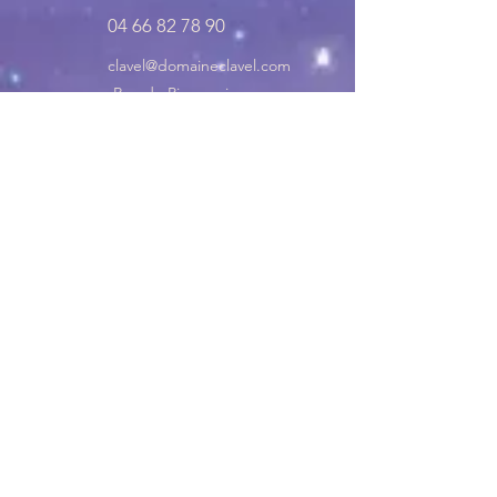
04 66 82 78 90
clavel@domaineclavel.com
Rue du Pigeonnier
30200 Saint-Gervais
© 2035 by Domaine Clavel. Powered and
secured by
Wix