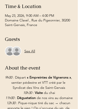
Time & Location
May 23, 2026, 9:00 AM – 4:00 PM
Domaine Clavel , Rue du Pigeonnier, 30200
Saint-Gervais, France
Guests
See All
About the event
9h00 : 
Départ 
« Empreintes de Vignerons »
, 
sentier pédestre et VTT créé par le 
Syndicat des Vins de Saint-Gervais
10h30
 : 
Visite 
du chai
11h00
 : 
Dégustation
 de nos vins au domaine
12h30
 : Pique-nique tiré du sac → chacun 
apporte le sien ! On s’occupe du vin, de 