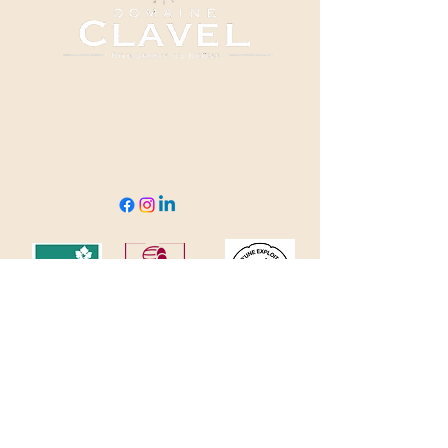
04 66 82 78 90
clavel@domaineclavel.com
Rue du Pigeonnier
30200 Saint-Gervais