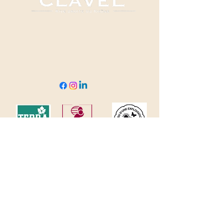
04 66 82 78 90
clavel@domaineclavel.com
Rue du Pigeonnier
30200 Saint-Gervais
© 2035 by Domaine Clavel. Powered and