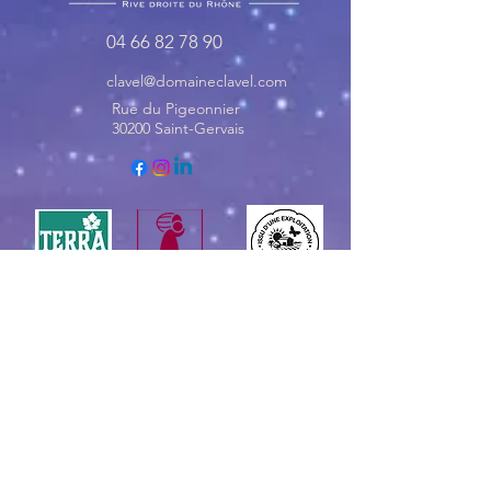
04 66 82 78 90
clavel@domaineclavel.com
Rue du Pigeonnier
30200 Saint-Gervais
© 2035 by Domaine Clavel. Powered and
secured by
Wix