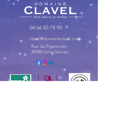
04 66 82 78 90
clavel@domaineclavel.com
Rue du Pigeonnier
30200 Saint-Gervais