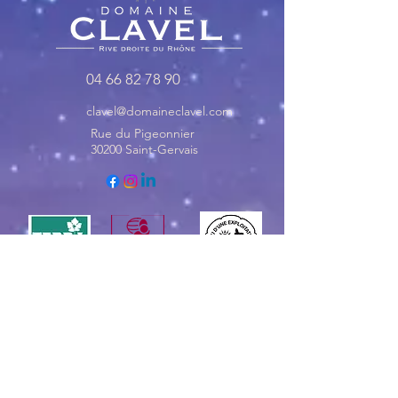
04 66 82 78 90
clavel@domaineclavel.com
Rue du Pigeonnier
30200 Saint-Gervais