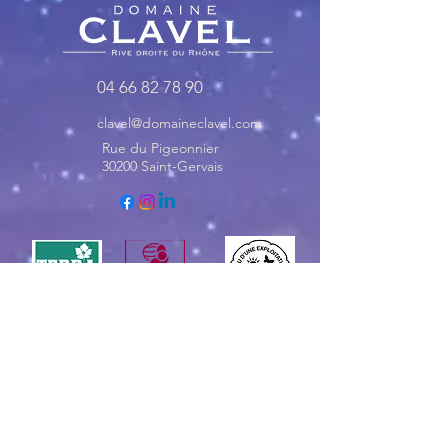
04 66 82 78 90
clavel@domaineclavel.com
Rue du Pigeonnier
30200 Saint-Gervais