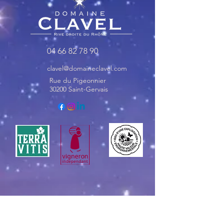
04 66 82 78 90
clavel@domaineclavel.com
Rue du Pigeonnier
30200 Saint-Gervais