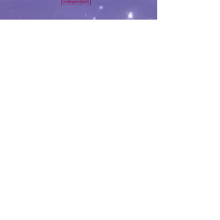
© 2035 by Domaine Clavel. Powered and
secured by
Wix
B
ienvenue
Le Domaine
Le Vignoble
Nos Vins
Nos Actualités
Galerie
Contact