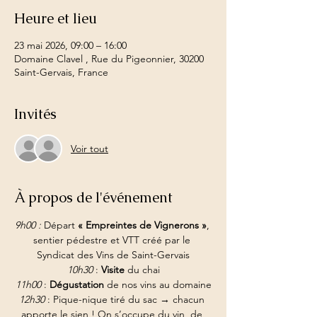
Heure et lieu
23 mai 2026, 09:00 – 16:00
Domaine Clavel , Rue du Pigeonnier, 30200
Saint-Gervais, France
Invités
Voir tout
À propos de l'événement
9h00 : 
Départ 
« Empreintes de Vignerons »
, 
sentier pédestre et VTT créé par le 
Syndicat des Vins de Saint-Gervais
10h30
 : 
Visite 
du chai
11h00
 : 
Dégustation
 de nos vins au domaine
12h30
 : Pique-nique tiré du sac → chacun 
apporte le sien ! On s’occupe du vin, de 