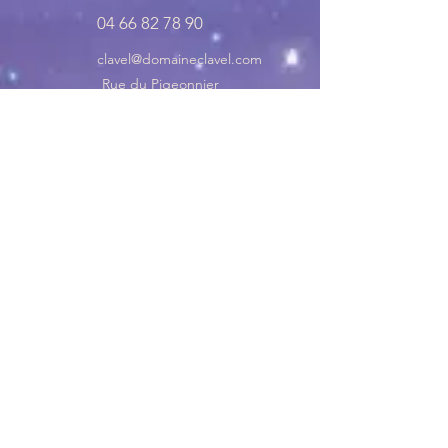
04 66 82 78 90
clavel@domaineclavel.com
Rue du Pigeonnier
30200 Saint-Gervais
© 2035 by Domaine Clavel. Powered and
secured by
Wix