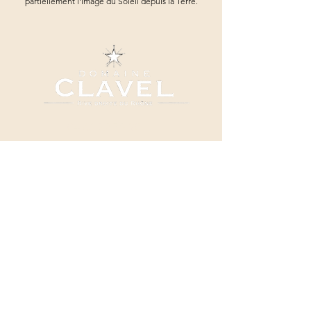
partiellement l'image du Soleil depuis la Terre.
04 66 82 78 90
clavel@domaineclavel.com
Rue du Pigeonnier
30200 Saint-Gervais