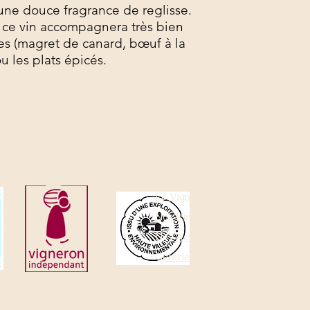
 une douce fragrance de reglisse.
 ce vin accompagnera très bien
tes (magret de canard, bœuf à la
ou les plats épicés.
B
ienvenue
Le Domaine
Du Vin au Raisin
Le Vignoble
Nos Labels
Nos Vins
Oenotourisme
Nos Actualités
Notre équipe
Galerie
Les étoiles
Contact