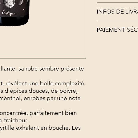
Éclipse est née par p
INFOS DE LIV
soif de découverte, p
dépasser et de toujo
LIVRAISON GRATUIT
d'exception vinifiée 
PAIEMENT SÉC
Expédition sous 5 à 7
atteint une qualité op
Hors France, nous co
belles Syrahs, un bri
Retrait des command
Grenache une bonne 
fermentation naturel
notre attention, la q
finesse, de l'éléganc
illante, sa robe sombre présente
fruit..."
at, révélant une belle complexité
s d’épices douces, de poivre,
menthol, enrobés par une note
concentrée, parfaitement bien
e fraicheur.
rtille exhalent en bouche. Les