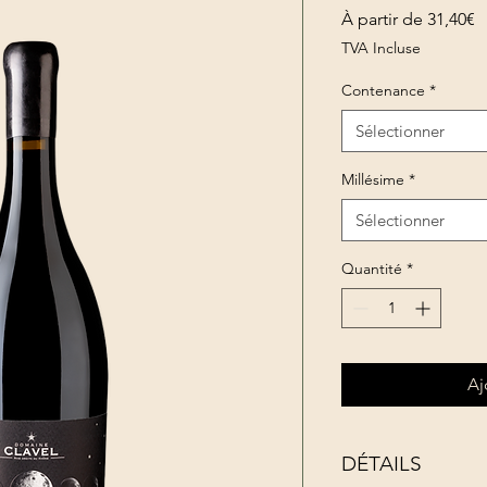
P
À partir de
31,40€
p
TVA Incluse
Contenance
*
Sélectionner
Millésime
*
Sélectionner
Quantité
*
Aj
DÉTAILS