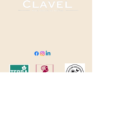
04 66 82 78 90
clavel@domaineclavel.com
Rue du Pigeonnier
30200 Saint-Gervais
© 2035 by Domaine Clavel. Powered and