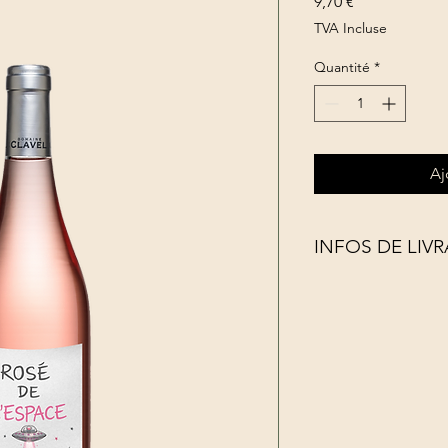
Prix
9,70 €
TVA Incluse
Quantité
*
Aj
INFOS DE LIV
Livraison gratuite à p
Livraison sous 5 à 7 
HORS FRANCE NOU